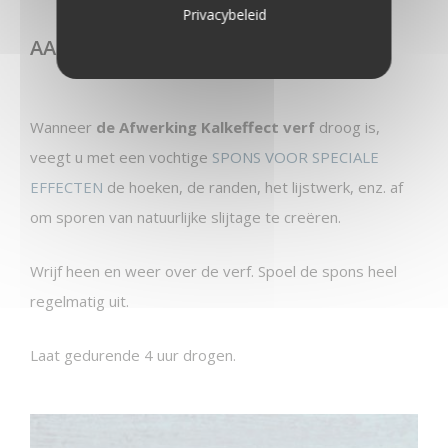
Privacybeleid
AANBRENGEN – Stap 3
Wanneer
de Afwerking Kalkeffect verf
droog is,
veegt u met een vochtige
SPONS VOOR SPECIALE
EFFECTEN
de hoeken, de randen, het lijstwerk, enz. af
om sporen van natuurlijke slijtage te creëren.
Wrijf heen en weer over de verf. Spoel de spons heel
regelmatig uit.
Laat gedurende 4 uur drogen.