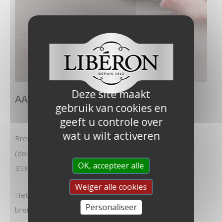
Deze site maakt
AANBRENGEN – Stap 2
gebruik van cookies en
geeft u controle over
wat u wilt activeren
Breng op het geverfde deel
Afwerking Kalkeffect
(dominante kleur) aan met een
BORSTEL VOOR
OK, accepteer alle
BEKLEDING
.
Weiger alle cookies
Het is niet nodig er een te dikke laag van aan te
Personaliseer
brengen.