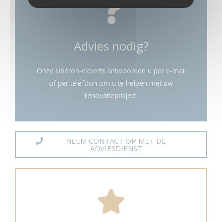
Advies nodig?
Onze Libéron-experts antwoorden u per e-mail
of per telefoon om u te helpen met uw
renovatieproject.
NEEM CONTACT OP MET DE
ADVIESDIENST