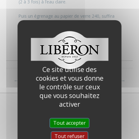
(2 à 3 fois) à l’eau claire.
Puis un égrenage au papier de verre 240, suffira
avant mise en peinture.
Tous nos produits/peintures ont été formulés pour
adhérer sur une surface vernie.
Ce site utilise des
cookies et vous donne
←
FAQ précédent
FAQ suivant
→
le contrôle sur ceux
que vous souhaitez
activer
Tout accepter
Tout refuser