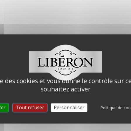
ise des cookies et vous donne le contrôle sur 
souhaitez activer
ter
Tout refuser
Personnaliser
Politique de conf