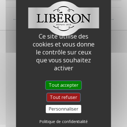
←
FAQ précédent
FAQ suivant
→
Ce site utilise des
cookies et vous donne
le contrôle sur ceux
que vous souhaitez
activer
Qui sommes-nous ?
Tout accepter
Nous contacter
Foire Aux Questions
Tout refuser
Presse & Partenariats
Personnaliser
Modern Slavery Act
Politique de confidentialité
Qui sommes-nous ?