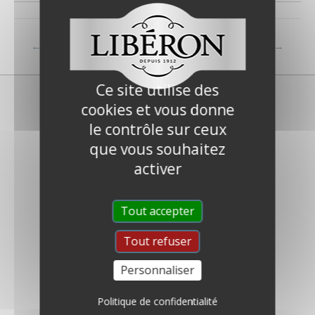
←
FAQ précédent
FAQ suivant
→
Ce site utilise des
cookies et vous donne
le contrôle sur ceux
que vous souhaitez
activer
Qui sommes-nous ?
Tout accepter
Nous contacter
Foire Aux Questions
Tout refuser
Presse & Partenariats
Personnaliser
Modern Slavery Act
Politique de confidentialité
Qui sommes-nous ?