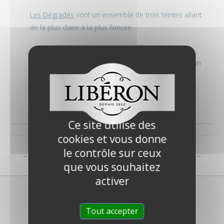
Les Dégradés
sont un ensemble de trois teintes allant
de la plus claire à la plus foncée.
Cela vous permet de faciliter votre choix avec un
produit tout-en-un, et de combiner trois teintes sur un
support afin de créer un effet Tie and Dye, ou de ne
pas faire d’erreurs d’associations dans les teintes
choisies.
Ce site utilise des
cookies et vous donne
le contrôle sur ceux
←
FAQ précédent
FAQ suivant
→
que vous souhaitez
activer
Tout accepter