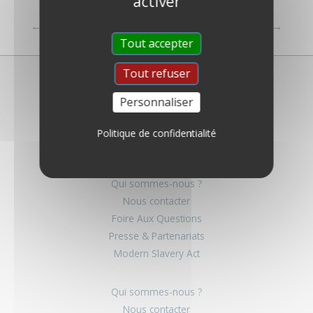
activer
←
FAQ précédent
FAQ suivant
→
Tout accepter
Tout refuser
Personnaliser
Politique de confidentialité
Qui sommes-nous ?
Nous contacter
Foire Aux Questions
Presse & Partenariats
Modern Slavery Act
Qui sommes-nous ?
Nous contacter