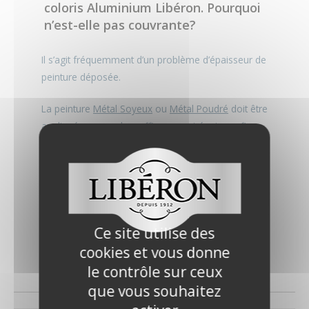
coloris Aluminium Libéron. Pourquoi
n’est-elle pas couvrante?
Il s’agit fréquemment d’un problème d’épaisseur de
peinture déposée.
La peinture
Métal Soyeux
ou
Métal Poudré
doit être
appliquée en couche suffisamment épaisse afin
d’obtenir la bonne couleur finale.
Veillez à bien respecter le rendement préconisé sur
l’emballage et à bien appliquer deux couches de
peinture.
Ce site utilise des
Certains coloris très vifs sont moins couvrants et
cookies et vous donne
peuvent nécessiter trois couches de peinture.
le contrôle sur ceux
que vous souhaitez