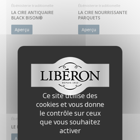
Ébénisterie traditionelle
Ébénisterie traditionelle
LA CIRE ANTIQUAIRE
LA CIRE NOURRISSANTE
BLACK BISON®
PARQUETS
Aperçu
Aperçu
Ce site utilise des
cookies et vous donne
le contrôle sur ceux
Ébénisterie traditionelle
Ébénisterie traditionelle
que vous souhaitez
LE FONDUR
LE VAPOCIRE
activer
Aperçu
Aperçu